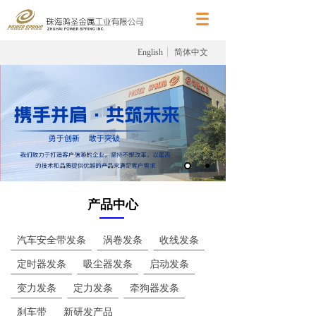
English
简体中文
产品中心
汽车安全带发条
涡卷发条
收线发条
定时器发条
吸尘器发条
启动发条
变力发条
定力发条
牵狗器发条
刹车带
新研发产品